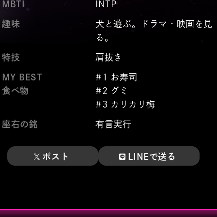
MBTI
INTP
趣味
犬と遊ぶ。ドラマ・映画を見
る。
特技
肩抜き
MY BEST
#1 お寿司
食べ物
#2 グミ
#3 カリカリ梅
座右の銘
有言実行
ポスト
LINEで送る