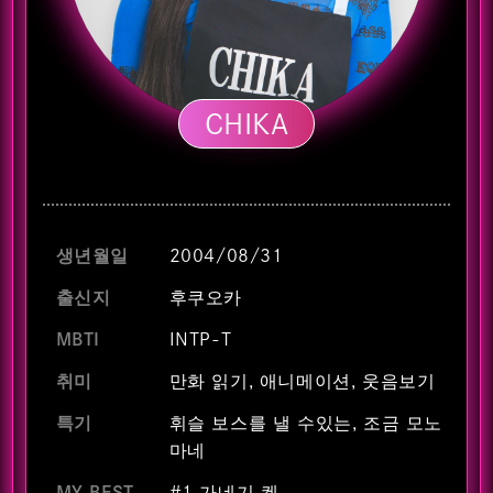
CHIKA
생년월일
2004/08/31
출신지
후쿠오카
MBTI
INTP-T
취미
만화 읽기, 애니메이션, 웃음보기
특기
휘슬 보스를 낼 수있는, 조금 모노
마네
MY BEST
#1 가네기 켄