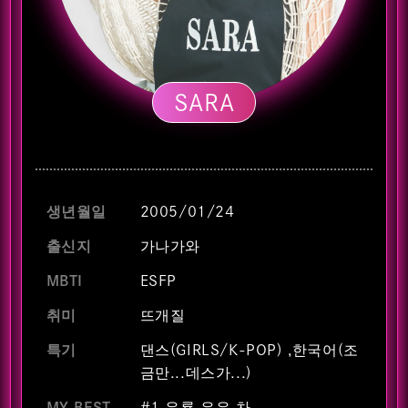
SARA
생년월일
2005/01/24
출신지
가나가와
MBTI
ESFP
취미
뜨개질
특기
댄스(GIRLS/K-POP) ,한국어(조
금만...데스가...)
MY BEST
#1 우룡 우유 차