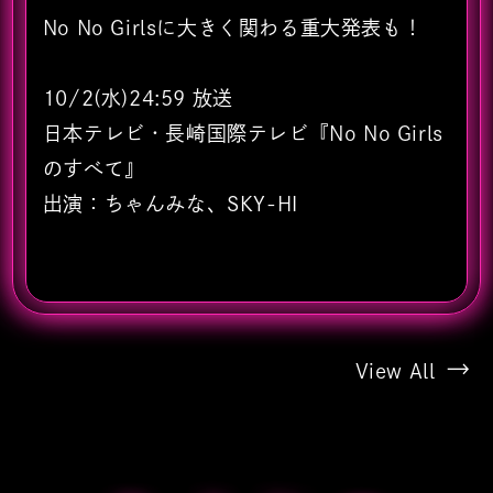
No No Girlsに大きく関わる重大発表も！
10/2(水)24:59 放送
日本テレビ・長崎国際テレビ『
No No Girls
のすべて』
出演：ちゃんみな、SKY-HI
→
View All