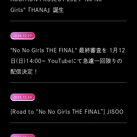
Girls"『HANA』誕生
2024.12.27
"No No Girls THE FINAL" 最終審査を 1月12
日(日)14:00~ YouTubeにて急遽一回限りの
配信決定！
2025年1月11日(土)にKアリーナ横浜にて行
2024.12.24
われる『No No Girls THE FINAL』一般チケ
[Road to “No No Girls THE FINAL”] JISOO
ットが即完し、総申し込み数が約5万人とド
BMSG × CHANMINA
ーム規模に達したこと受け、お越しいただけ
ない方にもできる限り早くお届けするため