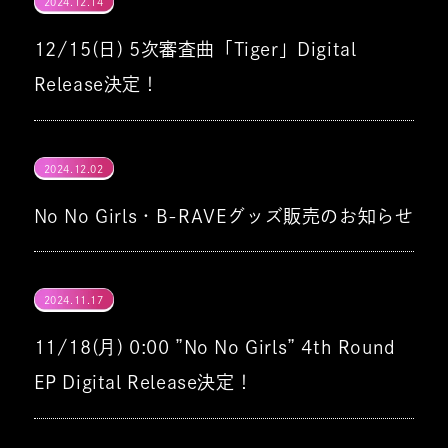
2024.12.14
GIRLS GROUP AUDITION PROJECT 2024
に、翌日12日(日)14:00〜最終審査の様子を
No No Girls を温かく応援してくださり、本
12/15(日) 5次審査曲「Tiger」Digital
YouTubeにて一回限りで配信することを急遽
当にありがとうございました。
"No No Girls" から誕生した『HANA』。
Release決定！
決定いたしました。
全てのNoをYesに塗り替えるその日まで私達
5次審査曲「Tiger」
さらに配信直後には、『No No Girls』公式
は闘い続けます。
2024.12.02
の各SNSより、デビューグループの詳細を発
CHIKA, NAOKO, JISOO, YURI, MOMOKA,
No No Girls・B-RAVEグッズ販売のお知らせ
12/15(日) 0:00 Digital Release決定！
表いたします。
KOHARU, MAHINAからなる、7名組ガール
ズグループ。
◆0:00 Digital Release
1月11日(土)に開催される
『No No Girls THE
応援いただいた皆様へ感謝の気持ちを込め
2024.11.17
FINAL』に先駆けて、OFFICIAL GOODSの事
て、1月12日(日)より「No No Girls Thanks
https://orcd.co/nonogirls_tiger
11/18(月) 0:00 ”No No Girls” 4th Round
前EC販売を行います。
最終審査の模様は1月17日(金)20:00配信
Campaign」を実施いたします。
EP Digital Release決定！
YouTube本編でも改めてご覧いただけます。
https://hana.b-rave.tokyo/
◆21:00 Performance video YouTubeプレ
■販売期間
ミア公開リレー