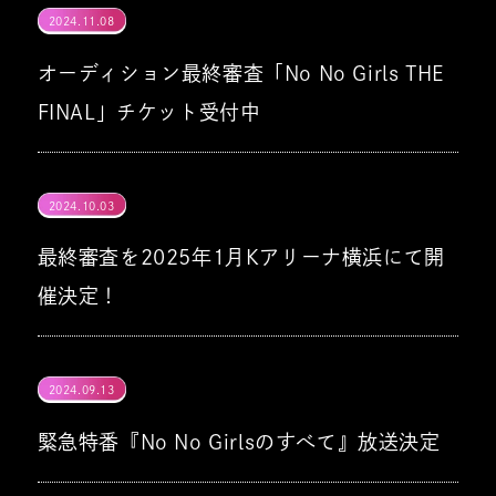
『
No No Girls THE FINAL』の全貌は、1月
2024.11.08
■キャンペーン実施期間
26日(日)よりHuluにて配信決定！
2024年12月3日(火)10:00～2024年12月9日
オーディション最終審査「No No Girls THE
YouTube
(月)23:59
FINAL」チケット受付中
2025年1月12日(日) 16:30 ~ 2025年2月11
▽疑似生配信スケジュール
┊1/26(日)18:00
https://www.youtube.com/@HANA_BRAVE_Of
日(火・祝) 23:59
から配信開始
オーディション最終審査
Instagram
2024.10.03
■発送時期
"No No Girls THE FINAL"
▽視聴チケットの購入はこちら
┊
https://www.instagram.com/hana_brave_offi
最終審査を2025年1月Kアリーナ横浜にて開
2025年1月11日(土)
https://
bit.ly/4fPS4LC
2024年12月末発送予定
催決定！
＠ Kアリーナ横浜
■詳細はこちら
TikTok
https://www.tiktok.com/@hana_brave_offici
※天候や自然災害、交通事情や社会情勢、お
プロデューサーにラッパー/シンガーのちゃ
https://bmsg.shop/pages/nonogirls-
2024.09.13
届け先地域により遅れが生じる場合がござい
んみなを迎え、明日4日(金)より配信開始とな
thanks-cp
◆イベント公式ホームページ
X
https://x.com/HANA__BRAVE
ます。予めご了承のうえご購入ください。
緊急特番『No No Girlsのすべて』放送決定
るガールズグループオーディション『No No
https://nonogirls.audition-bmsg.tokyo/
”No No Girls” 4th Round EP
Girls』。