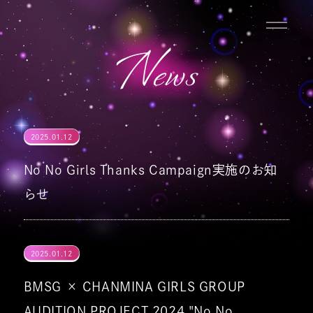
コンテ
ンツに
進む
News
2025.01.12
No No Girls Thanks Campaign実施のお知
らせ
2025.01.12
BMSG × CHANMINA GIRLS GROUP
AUDITION PROJECT 2024 "No No