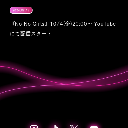
ちゃんみなとSKY-HIがこのオーディションの
■発送予定
◆番組公式SNS X（旧Twitter）：
2024.09.12
11/18(月) 0:00
Digital Release決定！
■注意事項
本質を語る緊急特番の放送が決定！
その最終審査『No No Girls THE FINAL』を
https://x.com/nonogirls_x/
『No No Girls』10/4(金)20:00〜 YouTube
2025/
1/11(土)にKアリーナ横浜にて開催す
2025年3月中旬より順次発送予定
◆0:00 Digital Release
・できるだけ多くのお客様にご購入いただけ
3次審査まで進んだ候補者30人全員の出演が
にて配信スタート
No No Girlsに大きく関わる重大発表も！
ることを決定。ファイナリストによるパフォ
※天候や交通事情など、やむを得ない事情で
Instagram：
るよう、ご購入はお一人様各商品3点までと
決定！！
ーマンスと最終審査、そしてデビューメンバ
配送が遅れる場合がございます。あらかじめ
https://www.instagram.com/nonogirls_offici
https://orcd.co/nonogirls_4th-round-ep
させていただきます。
10/2(水)24:59 放送
ー発表の瞬間を観客の皆さまに生でお届けし
ご了承ください。
日本テレビ・長崎国際テレビ『
No No Girls
ます。
TikTok：
◆21:00 Performance video YouTubeプレ
・全ての商品は数に限りがございます。売り
◆開催日時：2025年1月11日(土)
のすべて』
チケット情報等の詳細は後日発表。続報にご
https://www.tiktok.com/@nonogirls_official
※No No Girls Thanks Campaignメニュー
ミア公開リレー
切れの際はご了承ください。
開場14:30・開演16:00(予定)
出演：ちゃんみな、SKY-HI
期待ください！
を含む11,000円以上(税込)購入いただくと、
https://www.youtube.com/playlist?
非売品のトートバッグ(1枚)をプレゼント！
・会場での販売も予定しております。
◆
会場：Kアリーナ横浜
list=PL52OyqYAfVEcfppUtnAddRpZvpKtJD78
・ご注文時のメールアドレスやご住所の入力
◆出演：ちゃんみな / No No Girls
オーディション番組『No No Girls』
間違いが多く発生しております。販売開始前